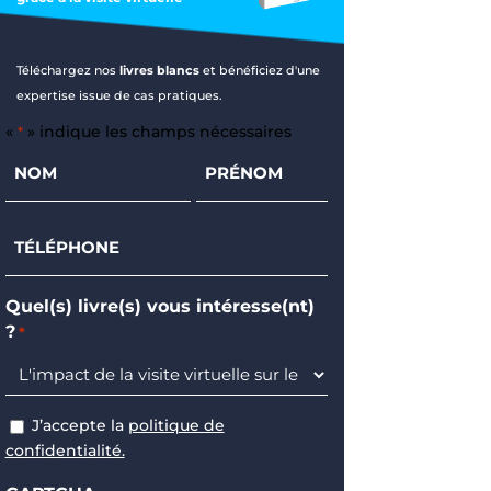
Téléchargez nos
livres blancs
et bénéficiez d'une
expertise issue de cas pratiques.
«
» indique les champs nécessaires
*
Nom
Prénom
*
*
Téléphone
*
Quel(s) livre(s) vous intéresse(nt)
?
*
J’accepte la
politique de
RGPD
confidentialité.