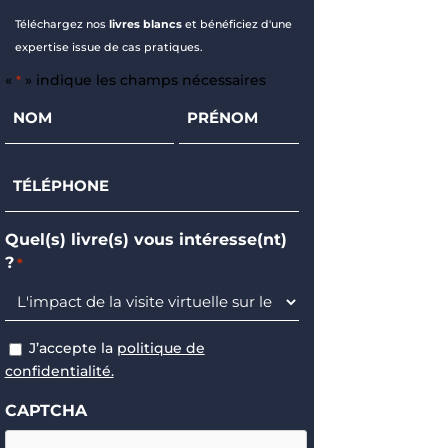
Téléchargez nos
livres blancs
et bénéficiez d'une
expertise issue de cas pratiques.
«
» indique les champs nécessaires
*
Nom
Prénom
*
*
Téléphone
*
Quel(s) livre(s) vous intéresse(nt)
?
*
J’accepte la
politique de
RGPD
confidentialité.
CAPTCHA