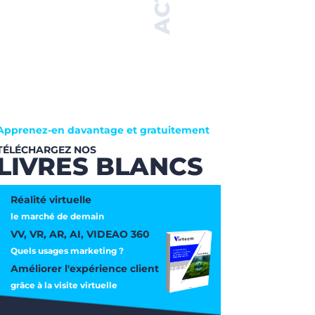
Apprenez-en davantage et gratuitement
TÉLÉCHARGEZ NOS
LIVRES BLANCS
Réalité virtuelle
le marché de demain
VV, VR, AR, AI, VIDEAO 360
Quels usages marketing ?
Améliorer l'expérience client
grâce à la visite virtuelle