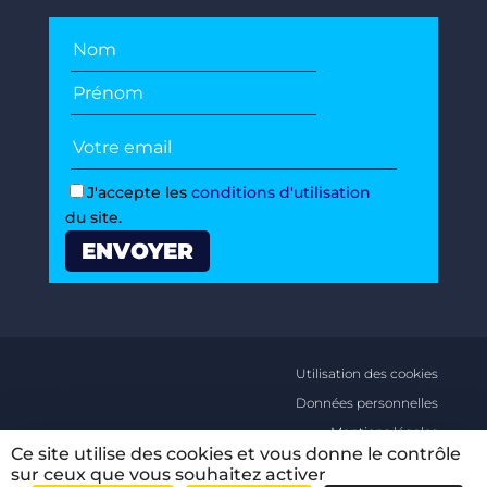
J'accepte les
conditions d'utilisation
du site.
Utilisation des cookies
Données personnelles
Mentions légales
Ce site utilise des cookies et vous donne le contrôle
Conditions générales d’utilisations
sur ceux que vous souhaitez activer