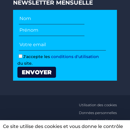
NEWSLETTER MENSUELLE
J'accepte les
conditions d'utilisation
du site.
Utilisation des cookies
Données personnelles
Mentions légales
Ce site utilise des cookies et vous donne le contrôle
Conditions générales d’utilisations