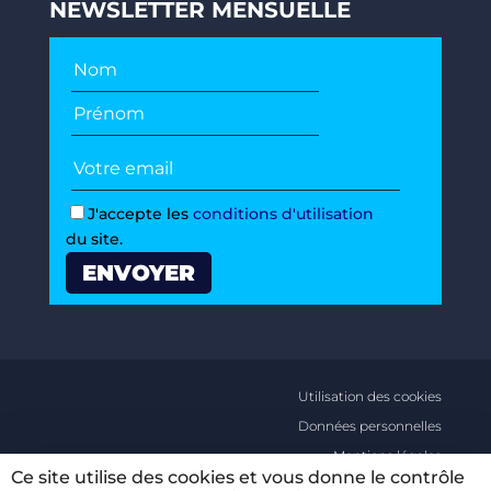
NEWSLETTER MENSUELLE
J'accepte les
conditions d'utilisation
du site.
Utilisation des cookies
Données personnelles
Mentions légales
Ce site utilise des cookies et vous donne le contrôle
Conditions générales d’utilisations