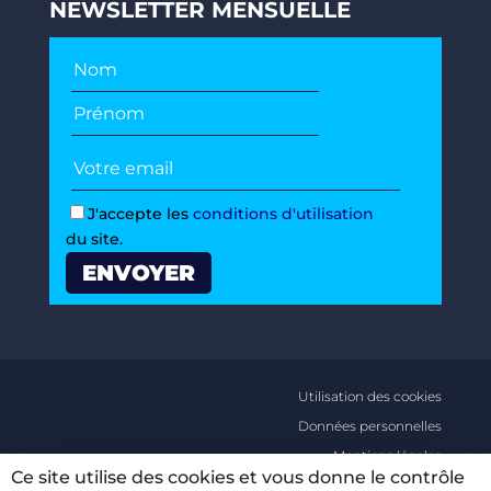
NEWSLETTER MENSUELLE
J'accepte les
conditions d'utilisation
du site.
Utilisation des cookies
Données personnelles
Mentions légales
Ce site utilise des cookies et vous donne le contrôle
Conditions générales d’utilisations