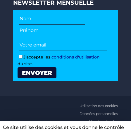
NEWSLETTER MENSUELLE
J'accepte les
conditions d'utilisation
du site.
Utilisation des cookies
Données personnelles
Mentions légales
Ce site utilise des cookies et vous donne le contrôle
Conditions générales d’utilisations