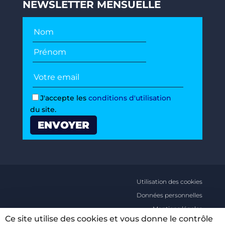
NEWSLETTER MENSUELLE
J'accepte les
conditions d'utilisation
du site.
Utilisation des cookies
Données personnelles
Mentions légales
Ce site utilise des cookies et vous donne le contrôle
Conditions générales d’utilisations