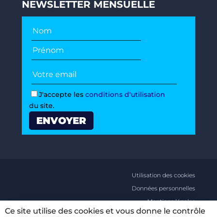
NEWSLETTER MENSUELLE
J'accepte les
conditions d'utilisation
du site.
Utilisation des cookies
Données personnelles
Mentions légales
Ce site utilise des cookies et vous donne le contrôle
Conditions générales d’utilisations